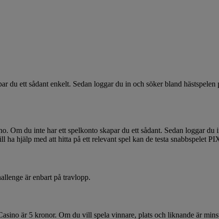
r du ett sådant enkelt. Sedan loggar du in och söker bland hästspelen
no. Om du inte har ett spelkonto skapar du ett sådant. Sedan loggar du
ll ha hjälp med att hitta på ett relevant spel kan de testa snabbspelet PI
llenge är enbart på travlopp.
sino är 5 kronor. Om du vill spela vinnare, plats och liknande är minst