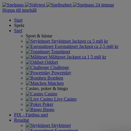
Hoppa till innehåll
Start
Spela
Spel
Sport & hästar
Stryktipset
Jackpot ca 5 milj kr
Europatipset
Jackpot ca 2,5 milj kr
Topptipset
Måltipset
Jackpot ca 1,5 milj kr
Oddset
Challenge
Powerplay
Bomben
Matchen
Casino, poker & bingo
Casino
Live Casino
Poker
Bingo
PIX - Färdiga spel
Resultat
Stryktipset
Europatipset