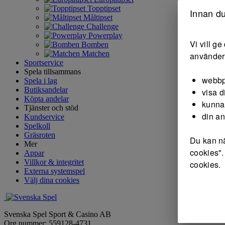
Topptipset
Innan du
Måltipset
Challenge
Powerplay
Vi vill g
Bomben
Matchen
använder 
Sportservice
Spela tillsammans
webbp
Spela i lag
Butiksandelar
visa d
Köpta andelar
kunna
Tjänster och stöd
din a
Kundservice
Spelkoll
Gräsroten
Du kan nä
Mer
cookies".
Appar
Villkor & integritet
cookies.
Externa systemspel
Välj dina cookies
Svenska Spel Sport & Casino AB
Org.nummer: 559128-4731