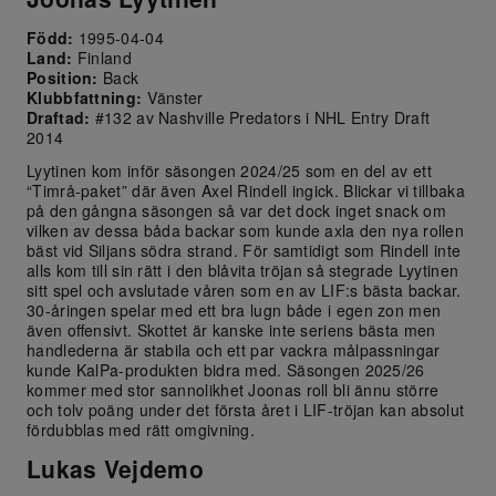
Född:
1995-04-04
Land:
Finland
Position:
Back
Klubbfattning:
Vänster
Draftad:
#132 av Nashville Predators i NHL Entry Draft
2014
Lyytinen kom inför säsongen 2024/25 som en del av ett
“Timrå-paket” där även Axel Rindell ingick. Blickar vi tillbaka
på den gångna säsongen så var det dock inget snack om
vilken av dessa båda backar som kunde axla den nya rollen
bäst vid Siljans södra strand. För samtidigt som Rindell inte
alls kom till sin rätt i den blåvita tröjan så stegrade Lyytinen
sitt spel och avslutade våren som en av LIF:s bästa backar.
30-åringen spelar med ett bra lugn både i egen zon men
även offensivt. Skottet är kanske inte seriens bästa men
handlederna är stabila och ett par vackra målpassningar
kunde KalPa-produkten bidra med. Säsongen 2025/26
kommer med stor sannolikhet Joonas roll bli ännu större
och tolv poäng under det första året i LIF-tröjan kan absolut
fördubblas med rätt omgivning.
Lukas Vejdemo