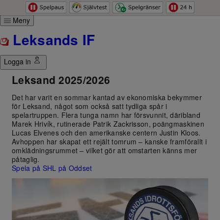
Hoppa till innehåll
Meny
Leksands IF
Sport
...
SHL
LIF
Logga in
Leksand 2025/2026
Det har varit en sommar kantad av ekonomiska bekymmer
för Leksand, något som också satt tydliga spår i
spelartruppen. Flera tunga namn har försvunnit, däribland
Marek Hrivík, rutinerade Patrik Zackrisson, poängmaskinen
Lucas Elvenes och den amerikanske centern Justin Kloos.
Avhoppen har skapat ett rejält tomrum – kanske framförallt i
omklädningsrummet – vilket gör att omstarten känns mer
påtaglig.
Spela på SHL på Oddset