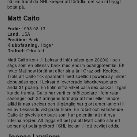
här en framtida NHL-keeper att förädla, det kan ni tryggt
betta på.
Matt Caito
Född:
1993-08-13
Land:
USA
Position:
Back
Klubbfattning:
Höger
Draftad:
Odraftad
Matt Caito kom till Leksand inför säsongen 2020/21 och
sågs som en offensiv back med enorm poängpotential. Ett
rykte Matthew förtjänat efter sina år i Graz och KooKoo.
Trots att Caito fick sparsamt med speltid i powerplay under
debutsäsongen i Leksand levererade ishockeyspelaren
ändå 31 poäng. En finfin siffra vilket bara sex backar i ligan
kunde trumfa. Caito har varit en stöttepelare i fem raka
säsonger och 32-åringens förmåga att mer eller mindre
alltid finnas spelbar och tillgänglig har gjort amerikanen till
en av Leksands viktigaste lirare. En rotad och välmående
Caito är givetvis en back som har potential att nå nya
interna höjder. Att lägga ett bet på att Matt Caito slår ett
personligt poängrekord i SHL lockar till ett trevligt odds.
Joonas Lyytinen