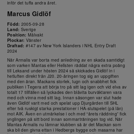
inför det tuffa andra året.
Marcus Gidlöf
Född:
2005-09-28
Land:
Sverige
Position:
Målvakt
Plockar:
Vänster
Draftad:
#147 av New York Islanders i NHL Entry Draft
2024
När Armalis var borta med anledning av en skada samtidigt
som varken Mantas eller Hellsten räddat några extra poäng
till Leksand under hösten 2024 så skickades Gidlöf in i
hetluften direkt från J20. 20-åringen tog sig an uppgiften
med den äran. Mackans storlek, lugn och snabbhet fick
publiken i Tegera att börja tro på sitt lag igen och vid elva av
totalt 17 tillfällen så lyckades den blåvita burväktaren vara
med och vinna med sitt lag. Innan säsongen var slut hade
även Gidlöf varit med och spelat upp Djurgården till SHL
efter två ruskigt starka prestationer i HA-slutspelet (på lån)
mot AIK. Även en utmärkelse i och med “årets räddning” fick
ynglingen på sitt bord innan sommarträningen tog vid. När
Mantas Armalis nu lämnar klubben så är det Mackan som
ska bli den givna ettan i Hedbergs bygge och masarna har