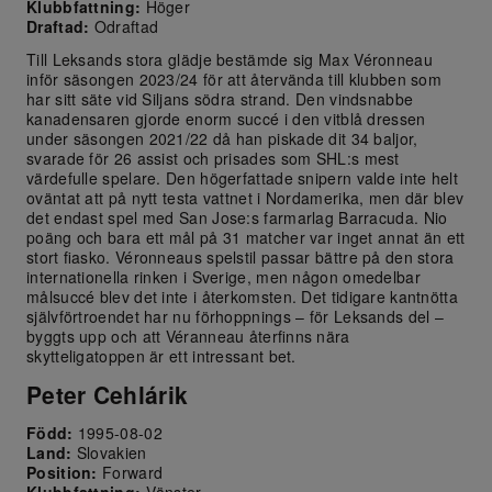
Klubbfattning:
Höger
Draftad:
Odraftad
Till Leksands stora glädje bestämde sig Max Véronneau
inför säsongen 2023/24 för att återvända till klubben som
har sitt säte vid Siljans södra strand. Den vindsnabbe
kanadensaren gjorde enorm succé i den vitblå dressen
under säsongen 2021/22 då han piskade dit 34 baljor,
svarade för 26 assist och prisades som SHL:s mest
värdefulle spelare. Den högerfattade snipern valde inte helt
oväntat att på nytt testa vattnet i Nordamerika, men där blev
det endast spel med San Jose:s farmarlag Barracuda. Nio
poäng och bara ett mål på 31 matcher var inget annat än ett
stort fiasko. Véronneaus spelstil passar bättre på den stora
internationella rinken i Sverige, men någon omedelbar
målsuccé blev det inte i återkomsten. Det tidigare kantnötta
självförtroendet har nu förhoppnings – för Leksands del –
byggts upp och att Véranneau återfinns nära
skytteligatoppen är ett intressant bet.
Peter Cehlárik
Född:
1995-08-02
Land:
Slovakien
Position:
Forward