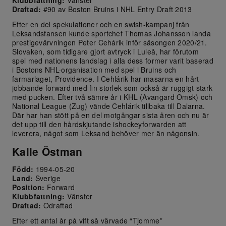
Klubbfattning:
Vänster
Draftad:
#90 av Boston Bruins i NHL Entry Draft 2013
Efter en del spekulationer och en swish-kampanj från
Leksandsfansen kunde sportchef Thomas Johansson landa
prestigevärvningen Peter Cehárik inför säsongen 2020/21.
Slovaken, som tidigare gjort avtryck i Luleå, har förutom
spel med nationens landslag i alla dess former varit baserad
i Bostons NHL-organisation med spel i Bruins och
farmarlaget, Providence. I Cehlárik har masarna en hårt
jobbande forward med fin storlek som också är ruggigt stark
med pucken. Efter två sämre år i KHL (Avangard Omsk) och
National League (Zug) vände Cehlárik tillbaka till Dalarna.
Där har han stött på en del motgångar sista åren och nu är
det upp till den hårdskjutande ishockeyforwarden att
leverera, något som Leksand behöver mer än någonsin.
Kalle Östman
Född:
1994-05-20
Land:
Sverige
Position:
Forward
Klubbfattning:
Vänster
Draftad:
Odraftad
Efter ett antal år på vift så värvade “Tjomme”