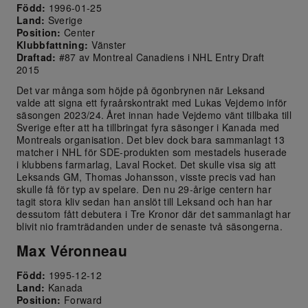
Född:
1996-01-25
Land:
Sverige
Position:
Center
Klubbfattning:
Vänster
Draftad:
#87 av Montreal Canadiens i NHL Entry Draft
2015
Det var många som höjde på ögonbrynen när Leksand
valde att signa ett fyraårskontrakt med Lukas Vejdemo inför
säsongen 2023/24. Året innan hade Vejdemo vänt tillbaka till
Sverige efter att ha tillbringat fyra säsonger i Kanada med
Montreals organisation. Det blev dock bara sammanlagt 13
matcher i NHL för SDE-produkten som mestadels huserade
i klubbens farmarlag, Laval Rocket. Det skulle visa sig att
Leksands GM, Thomas Johansson, visste precis vad han
skulle få för typ av spelare. Den nu 29-årige centern har
tagit stora kliv sedan han anslöt till Leksand och han har
dessutom fått debutera i Tre Kronor där det sammanlagt har
blivit nio framträdanden under de senaste två säsongerna.
Max Véronneau
Född:
1995-12-12
Land:
Kanada
Position:
Forward