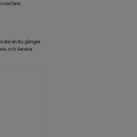
r oss fans.
mindre än tio gånger
lien, och Serena