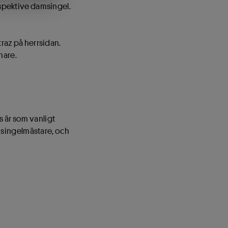
espektive damsingel.
raz på herrsidan.
nare.
ts är som vanligt
e singelmästare, och