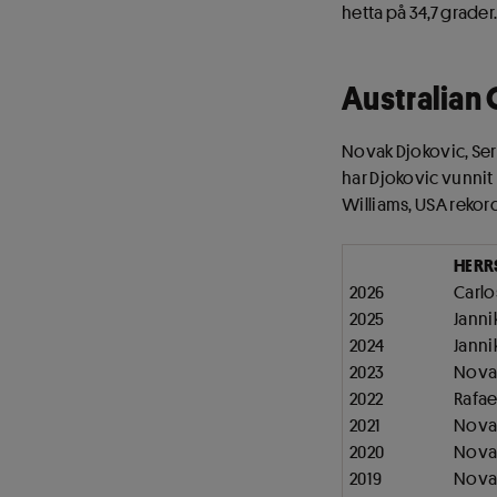
hetta på 34,7 grader.
Australian
Novak Djokovic, Serb
har Djokovic vunnit
Williams, USA rekord
HERR
2026
Carlo
2025
Janni
2024
Janni
2023
Novak
2022
Rafae
2021
Nova
2020
Nova
2019
Nova