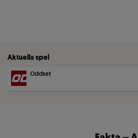
Aktuella spel
Oddset,
Oddset
.
Fakta – 