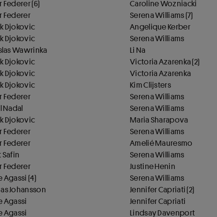
 Federer (6)
Caroline Wozniacki
r Federer
Serena Williams (7)
k Djokovic
Angelique Kerber
k Djokovic
Serena Williams
slas Wawrinka
Li Na
k Djokovic
Victoria Azarenka (2)
k Djokovic
Victoria Azarenka
k Djokovic
Kim Clijsters
r Federer
Serena Williams
l Nadal
Serena Williams
k Djokovic
Maria Sharapova
r Federer
Serena Williams
r Federer
Amelié Mauresmo
 Safin
Serena Williams
r Federer
Justine Henin
 Agassi (4)
Serena Williams
as Johansson
Jennifer Capriati (2)
e Agassi
Jennifer Capriati
e Agassi
Lindsay Davenport