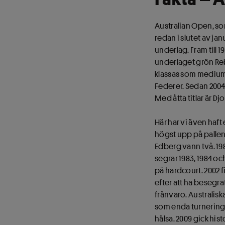
Australian Open, so
redan i slutet av ja
underlag. Fram till 
underlaget grön Re
klassas som medium 
Federer. Sedan 2004 
Med åtta titlar är D
Här har vi även haft
högst upp på pallen 
Edberg vann två. 19
segrar 1983, 1984 o
på hardcourt. 2002 
efter att ha besegra
frånvaro. Australisk
som enda turnering h
hälsa. 2009 gick hi