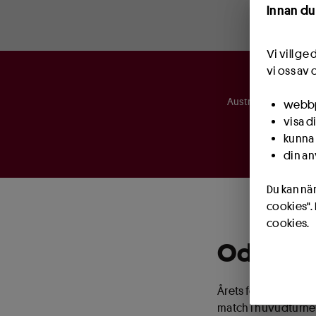
Innan du
Vi vill g
vi oss av 
Australiska öppna mä
webbpl
visa d
kunna 
din an
Du kan när
cookies".
cookies.
Odds – A
Årets första grand s
match i huvudturner