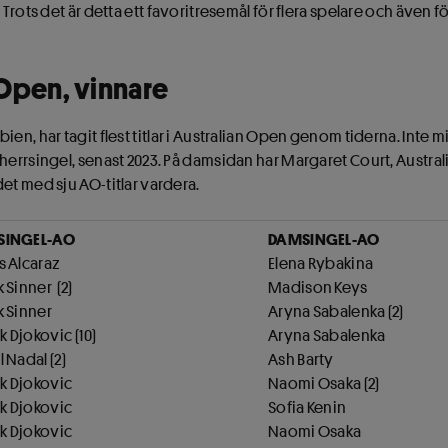
 Trots det är detta ett favoritresemål för flera spelare och även fö
 Open, vinnare
ien, har tagit flest titlar i Australian Open genom tiderna. Inte 
 herrsingel, senast 2023. På damsidan har Margaret Court, Austra
et med sju AO-titlar vardera.
SINGEL-AO
DAMSINGEL-AO
s Alcaraz
Elena Rybakina
k Sinner (2)
Madison Keys
k Sinner
Aryna Sabalenka (2)
 Djokovic (10)
Aryna Sabalenka
l Nadal (2)
Ash Barty
k Djokovic
Naomi Osaka (2)
k Djokovic
Sofia Kenin
k Djokovic
Naomi Osaka