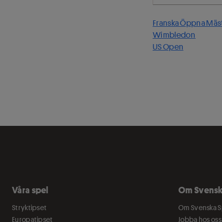
Franska Öppna Mäs
Wimbledon
US Open
Våra spel
Om Svensk
Stryktipset
Om Svenska S
Europatipset
Jobba hos oss