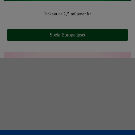
Jackpot ca 2,5 miljoner kr
Spela Europatipset
Nästa
Ha så kul!
Testa en nyhet som redan gjort sig populär.
Spela Dragon PrimeX