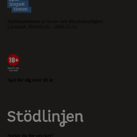
Spelinspektionen är licens- och tillsynsmyndighet.
Licenstid: 2019-01-01 - 2028-12-31.
Spel för dig över 18 år
Spelar du för mycket?