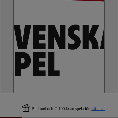
Bli kund och få 100 kr att spela för.
Läs mer