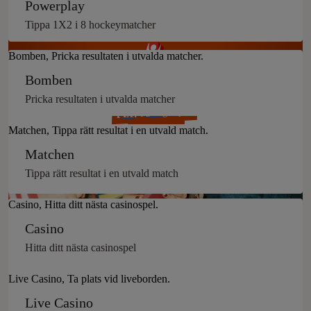
Powerplay
Tippa 1X2 i 8 hockeymatcher
Spelstopp idag 20:59
Bomben, Pricka resultaten i utvalda matcher.
AZ Alkmaa - Den Haag
AZ Alkmaa - Den Haag
Bomben
Spelstopp idag 20:29
New Engla - Houston
Pricka resultaten i utvalda matcher
Färdiga spel.
PIX!
Spela Challenge
Helt enkelt.
Matchen, Tippa rätt resultat i en utvald match.
Matchen
Välj belopp
Tippa rätt resultat i en utvald match
Casino, Hitta ditt nästa casinospel.
Casino
Hitta ditt nästa casinospel
Missa inget av festen – ladda ner appen!
Live Casino, Ta plats vid liveborden.
Live Casino
Ladda ner här