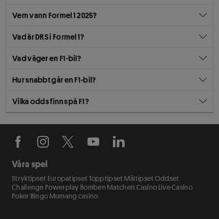
Vem vann Formel 1 2025?
Vad är DRS i Formel 1?
Vad väger en F1-bil?
Hur snabbt går en F1-bil?
Vilka odds finns på F1?
Våra spel
Stryktipset
Europatipset
Topptipset
Måltipset
Oddset
Challenge
Powerplay
Bomben
Matchen
Casino
Live Casino
Poker
Bingo
Momang casino