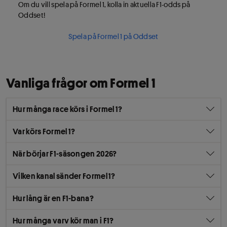
Om du vill spela på Formel 1, kolla in aktuella F1-odds på
Oddset!
Spela på Formel 1 på Oddset
Vanliga frågor om Formel 1
Hur många race körs i Formel 1?
Var körs Formel 1?
När börjar F1-säsongen 2026?
Vilken kanal sänder Formel 1?
Hur lång är en F1-bana?
Hur många varv kör man i F1?