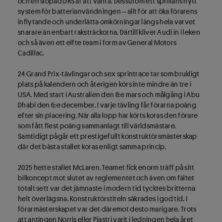
och en slopad DRS är att vänta. Dessutom ett sprillans nytt
system för batterianvändningen – allt för att öka förarens
inflytande och underlätta omkörningar längs hela varvet
snarare än enbart raksträckorna. Därtill kliver Audi in i leken
och så även ett elfte team i form av General Motors
Cadillac.
24 Grand Prix-tävlingar och sex sprintrace tar som brukligt
plats på kalendern och återigen körs inte mindre än tre i
USA. Med start i Australien den 8:e mars och målgång i Abu
Dhabi den 6:e december. I varje tävling får förarna poäng
efter sin placering. När alla lopp har körts koras den förare
som fått flest poäng sammanlagt till världsmästare.
Samtidigt pågår ett prestigefullt konstruktörsmästerskap
där det bästa stallet koras enligt samma princip.
2025 hette stallet McLaren. Teamet fick enorm träff på sitt
bilkoncept mot slutet av reglementet och även om fältet
totalt sett var det jämnaste i modern tid tycktes britterna
helt överlägsna. Konstruktörstiteln säkrades i god tid. I
förarmästerskapet var det däremot desto marigare. Trots
att antingen Norris eller Piastri varit i ledningen hela året