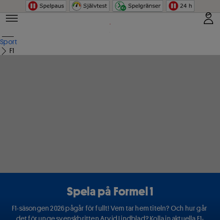
Hoppa till innehåll
Bli kund och få 100 kr att spela för.
Läs mer
Bli kund
Sport
F1
Spela på Formel 1
F1-säsongen 2026 pågår för fullt! Vem tar hem titeln? Och hur går 
det för unge svenskbritten Arvid Lindblad? Kolla in aktuella F1-