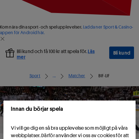
Kom nära dina sport- och spelupplevelser.
Ladda ner Sport & Casino-
appen för Android här.
Bli kund och få 100 kr att spela för.
Läs
Bli kund
mer
Sport
...
Matcher
BIF-LIF
Innan du börjar spela
Vi vill ge dig en så bra upplevelse som möjligt på våra
webbplatser. Därför använder vi oss av cookies för att