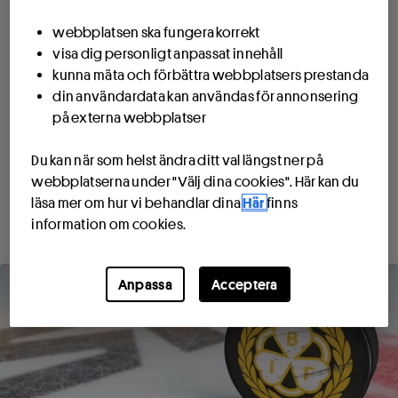
webbplatsen ska fungera korrekt
Allt om mötena mellan
visa dig personligt anpassat innehåll
Brynäs och Leksand
kunna mäta och förbättra webbplatsers prestanda
din användardata kan användas för annonsering
Allt du behöver veta inför att Brynäs och Leksand äntligen
på externa webbplatser
drabbar samman på isen i SHL!
Klicka här för att spela
på Brynäs mot Leksand.
Du kan när som helst ändra ditt val längst ner på
webbplatserna under "Välj dina cookies". Här kan du
läsa mer om hur vi behandlar dina
Här
finns
Läs mer om lagen
information om cookies.
Anpassa
Acceptera