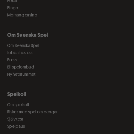
Poker
Bingo
Momang casino
Om Svenska Spel
Om Svenska Spel
Jobba hos oss
Press
Bli spelombud
Nyhetsrummet
Spelkoll
Om spelkoll
Risker med spel om pengar
Självtest
Spelpaus