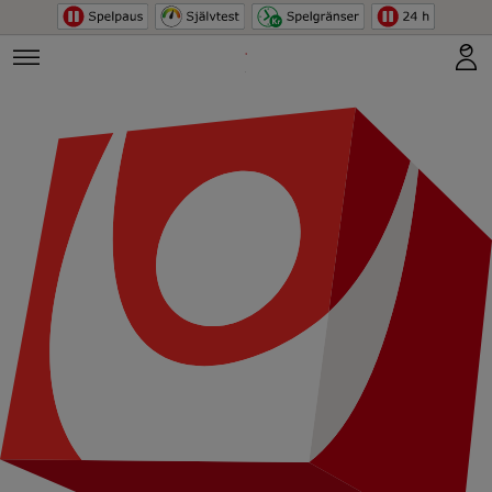
Hoppa till innehåll