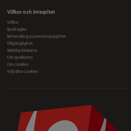
Villkor och integritet
Villkor
Spelregler
Behandling av personuppgifter
Tillgänglighet
Webbplatskarta
Om spelkonto
Om cookies
Välj dina cookies