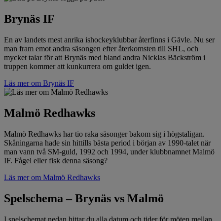
Brynäs IF
En av landets mest anrika ishockeyklubbar återfinns i Gävle. Nu ser
man fram emot andra säsongen efter återkomsten till SHL, och
mycket talar för att Brynäs med bland andra Nicklas Bäckström i
truppen kommer att kunkurrera om guldet igen.
Läs mer om Brynäs IF
Malmö Redhawks
Malmö Redhawks har tio raka säsonger bakom sig i högstaligan.
Skåningarna hade sin hittills bästa period i början av 1990-talet när
man vann två SM-guld, 1992 och 1994, under klubbnamnet Malmö
IF. Fågel eller fisk denna säsong?
Läs mer om Malmö Redhawks
Spelschema – Brynäs vs Malmö
I spelschemat nedan hittar du alla datum och tider för möten mellan