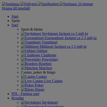
Hoppa till innehåll
Start
Spela
Spel
Sport & hästar
Stryktipset
Jackpot ca 5 milj kr
Europatipset
Jackpot ca 2,5 milj kr
Topptipset
Måltipset
Jackpot ca 1,5 milj kr
Oddset
Challenge
Powerplay
Bomben
Matchen
Casino, poker & bingo
Casino
Live Casino
Poker
Bingo
PIX - Färdiga spel
Resultat
Stryktipset
Europatipset