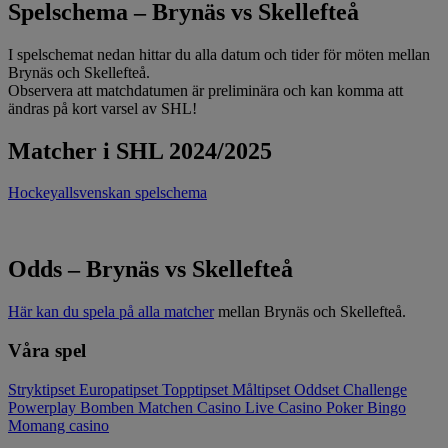
Spelschema – Brynäs vs Skellefteå
I spelschemat nedan hittar du alla datum och tider för möten mellan
Brynäs och Skellefteå.
Observera att matchdatumen är preliminära och kan komma att
ändras på kort varsel av SHL!
Matcher i SHL 2024/2025
Hockeyallsvenskan spelschema
Odds – Brynäs vs Skellefteå
Här kan du spela på alla matcher
mellan Brynäs och Skellefteå.
Våra spel
Stryktipset
Europatipset
Topptipset
Måltipset
Oddset
Challenge
Powerplay
Bomben
Matchen
Casino
Live Casino
Poker
Bingo
Momang casino