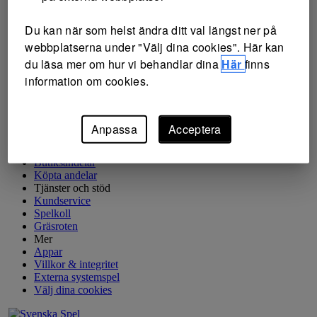
Topptipset
Måltipset
Du kan när som helst ändra ditt val längst ner på
Challenge
webbplatserna under "Välj dina cookies". Här kan
du läsa mer om hur vi behandlar dina
Här
finns
information om cookies.
Powerplay
Bomben
Matchen
Sportservice
Anpassa
Acceptera
Spela tillsammans
Spela i lag
Butiksandelar
Köpta andelar
Tjänster och stöd
Kundservice
Spelkoll
Gräsroten
Mer
Appar
Villkor & integritet
Externa systemspel
Välj dina cookies