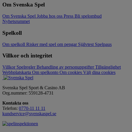
Om Svenska Spel
Om Svenska Spel
Jobba hos oss
Press
Bli spelombud
Nyhetsrummet
Spelkoll
Om spelkoll
Risker med spel om pengar
Självtest
Spelpaus
Villkor och integritet
Villkor
Spelregler
Behandling av personuppgifter
Tillgänglighet
Webbplatskarta
Om spelkonto
Om cookies
Välj dina cookies
Svenska Spel Sport & Casino AB
Org.nummer: 559128-4731
Kontakta oss
Telefon:
0770-11 11 11
kundservice@svenskaspel.se