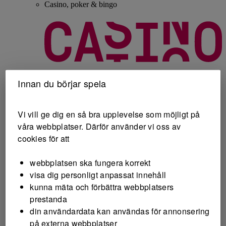
Casino, poker & bingo
Casino
Innan du börjar spela
Live Casino
Vi vill ge dig en så bra upplevelse som möjligt på
våra webbplatser. Därför använder vi oss av
cookies för att
webbplatsen ska fungera korrekt
visa dig personligt anpassat innehåll
Poker
Bingo
kunna mäta och förbättra webbplatsers
PIX - Färdiga spel
prestanda
Resultat
din användardata kan användas för annonsering
Stryktipset
Europatipset
på externa webbplatser