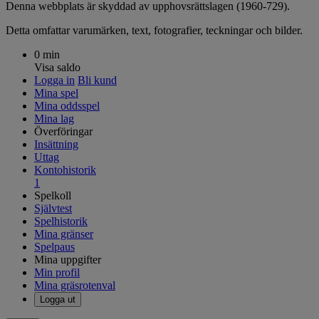
Denna webbplats är skyddad av upphovsrättslagen (1960-729).
Detta omfattar varumärken, text, fotografier, teckningar och bilder.
0 min
Visa saldo
Logga in
Bli kund
Mina spel
Mina oddsspel
Mina lag
Överföringar
Insättning
Uttag
Kontohistorik
1
Spelkoll
Självtest
Spelhistorik
Mina gränser
Spelpaus
Mina uppgifter
Min profil
Mina gräsrotenval
Logga ut