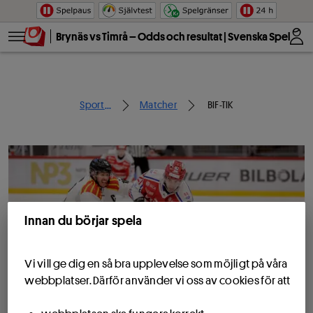
Hoppa till innehåll
Brynäs vs Timrå – Odds och resultat | Svenska Spel
...
Sport
Matcher
BIF-TIK
Innan du börjar spela
Vi vill ge dig en så bra upplevelse som möjligt på våra
webbplatser. Därför använder vi oss av cookies för att
Allt om mötena mellan