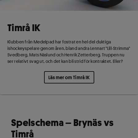
Timrå IK
Klubben från Medelpad har fostrat en hel del duktiga
ishockeyspelare genom åren, bland andra Lennart "Lill-Strimma"
Svedberg, Mats Näslund och Henrik Zetterberg. Truppen nu
ser relativt svag ut, och det kan bli strid för kontraktet. Eller?
Läs mer om Timrå IK
Spelschema – Brynäs vs
Timrå