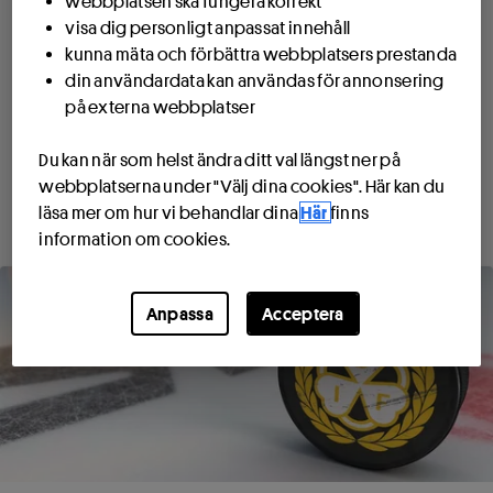
Brynäs och Timrå
webbplatsen ska fungera korrekt
visa dig personligt anpassat innehåll
Nedan kan du läsa allt om nästa nagelbitare mellan
kunna mäta och förbättra webbplatsers prestanda
Brynäs och Timrå denna SHL-säsong!
Klicka här för att
din användardata kan användas för annonsering
spela
på Brynäs mot Timrå.
på externa webbplatser
Du kan när som helst ändra ditt val längst ner på
Läs mer om lagen
webbplatserna under "Välj dina cookies". Här kan du
läsa mer om hur vi behandlar dina
Här
finns
information om cookies.
Anpassa
Acceptera