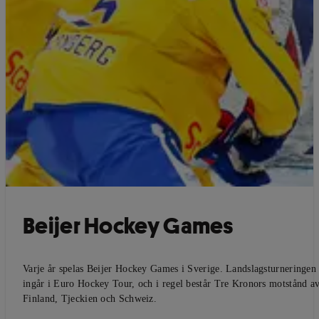
Beijer Hockey Games
Varje år spelas Beijer Hockey Games i Sverige. Landslagsturneringen
ingår i Euro Hockey Tour, och i regel består Tre Kronors motstånd a
Finland, Tjeckien och Schweiz.