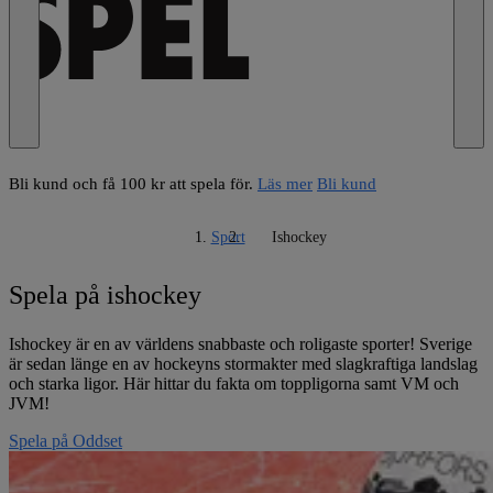
Bli kund och få 100 kr att spela för.
Läs mer
Bli kund
Sport
Ishockey
Spela på ishockey
Ishockey är en av världens snabbaste och roligaste sporter! Sverige
är sedan länge en av hockeyns stormakter med slagkraftiga landslag
och starka ligor. Här hittar du fakta om toppligorna samt VM och
JVM!
Spela på Oddset