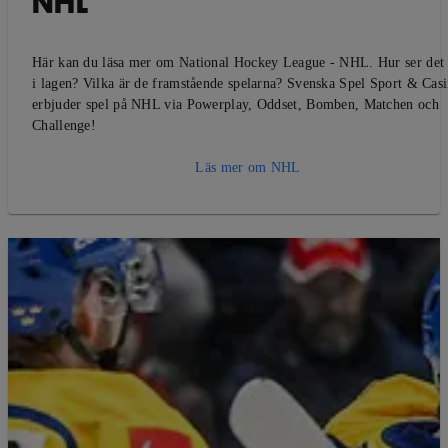
NHL
Här kan du läsa mer om National Hockey League - NHL. Hur ser det 
i lagen? Vilka är de framstående spelarna? Svenska Spel Sport & Cas
erbjuder spel på NHL via Powerplay, Oddset, Bomben, Matchen och
Challenge!
Läs mer om NHL