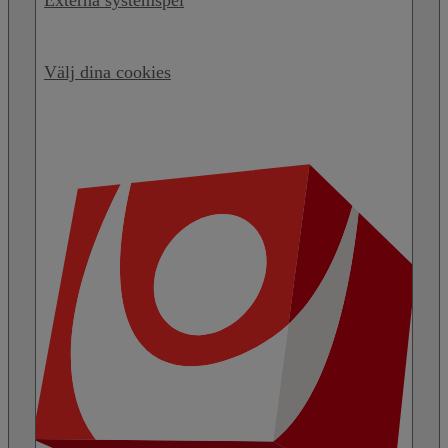
Välj dina cookies