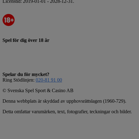
Licenstid: 2019-01-01 - 2028-12-31.
Spel för dig över 18 år
Spelar du för mycket?
Ring Stödlinjen:
020-81 91 00
© Svenska Spel Sport & Casino AB
Denna webbplats är skyddad av upphovsrättslagen (1960-729).
Detta omfattar varumärken, text, fotografier, teckningar och bilder.