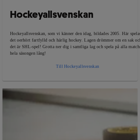
Hockeyallsvenskan
Hockeyallsvenskan, som vi känner den idag, bildades 2005. Här spela
det oerhört fartfylld och härlig hockey. Lagen drömmer om en sak oc
det är SHL-spel! Grotta ner dig i samtliga lag och spela på alla match
hela säsongen lång!
Till Hockeyallsvenskan