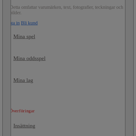
Detta omfattar varumärken, text, fotografier, teckningar och
bilder.
Logga in
Bli kund
Mina spel
Mina oddsspel
Mina lag
Överföringar
Insättning