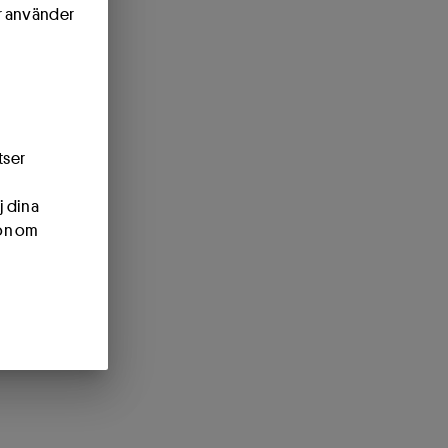
ör använder
tser
j dina
ion om