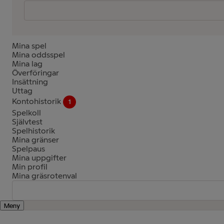
Mina spel
Mina oddsspel
Mina lag
Överföringar
Färjestad BK
Insättning
Uttag
Kontohistorik
1
Färjestad är en av svensk hockeys mest omtalade klubbar.
Spelkoll
vunnit flest SM-guld sedan Elitserien bildades 1975 och är
Självtest
Spelhistorik
ishockeyförening. Det kan mycket väl bli nytt guldfirande
Mina gränser
Spelpaus
Mina uppgifter
Läs mer om Färjestad BK
Min profil
Mina gräsrotenval
Meny