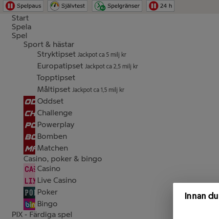
Start
Spela
Spel
Sport & hästar
Stryktipset
Jackpot ca 5 milj kr
Europatipset
Jackpot ca 2,5 milj kr
Topptipset
Måltipset
Jackpot ca 1,5 milj kr
Oddset
Challenge
Powerplay
Bomben
Matchen
Casino, poker & bingo
Casino
Live Casino
Poker
Innan du
Bingo
PIX - Färdiga spel