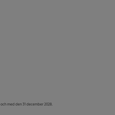
mötena mellan Färjestad och L
 risk (... eller chans) det är att Färjestad vinner mot Linköp
 allt du behöver veta.
spela
på Färjestad mot Linköping.
 lagen
ill och med den 31 december 2028.