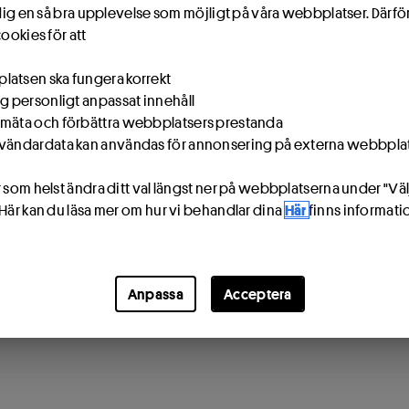
e dig en så bra upplevelse som möjligt på våra webbplatser. Därf
cookies för att
atsen ska fungera korrekt
ig personligt anpassat innehåll
mäta och förbättra webbplatsers prestanda
vändardata kan användas för annonsering på externa webbpla
 som helst ändra ditt val längst ner på webbplatserna under "Väl
 Här kan du läsa mer om hur vi behandlar dina
Här
finns informat
Anpassa
Acceptera