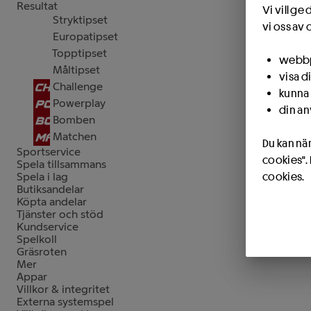
Resultat
Vi vill g
Stryktipset
vi oss av 
Europatipset
Topptipset
webbpl
Måltipset
visa d
Challenge
kunna 
Powerplay
din an
Bomben
Matchen
Du kan när
Sportservice
cookies".
Spela tillsammans
cookies.
Spela i lag
Butiksandelar
Köpta andelar
Tjänster och stöd
Kundservice
Spelkoll
Gräsroten
Mer
Appar
Villkor & integritet
Externa systemspel