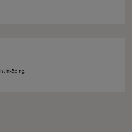
ch Linköping.