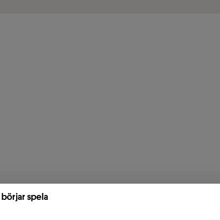
Hoppa till innehåll
Bli kund
Logga in
Bli kund
Bli kund och få 100 kr att spela för.
Läs mer
Sport
...
Matcher
FBK-LHC
 börjar spela