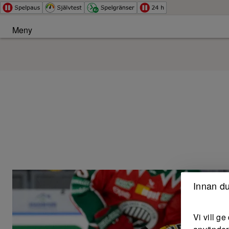
Meny
Innan du
Vi vill g