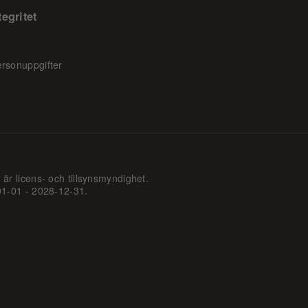
tegritet
rsonuppgifter
är licens- och tillsynsmyndighet.
01-01 - 2028-12-31.