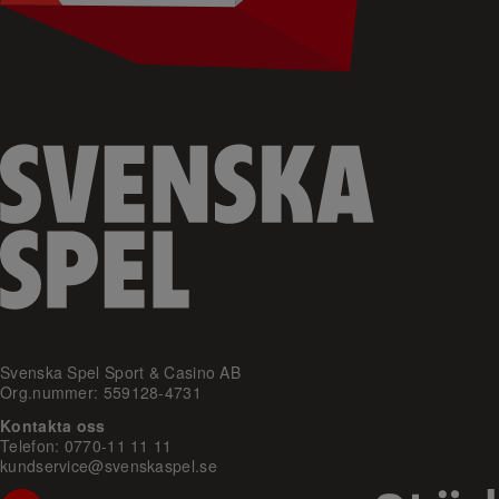
Svenska Spel Sport & Casino AB
Org.nummer: 559128-4731
Kontakta oss
Telefon:
0770-11 11 11
kundservice@svenskaspel.se