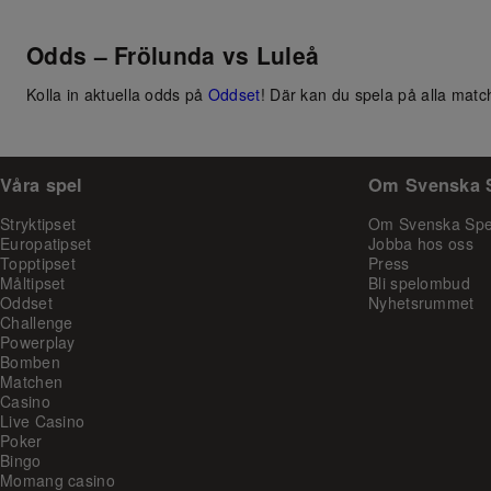
Odds – Frölunda vs Luleå
Kolla in aktuella odds på
Oddset
! Där kan du spela på alla matc
Våra spel
Om Svenska 
Stryktipset
Om Svenska Spe
Europatipset
Jobba hos oss
Topptipset
Press
Måltipset
Bli spelombud
Oddset
Nyhetsrummet
Challenge
Powerplay
Bomben
Matchen
Casino
Live Casino
Poker
Bingo
Momang casino