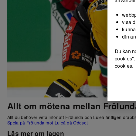
använder 
webbp
visa d
kunna
din a
Du kan nä
cookies".
cookies.
Allt om mötena mellan Frölund
Allt du behöver veta inför att Frölunda och Luleå äntligen dra
Spela på Frölunda mot Luleå på Oddset
Läs mer om lagen