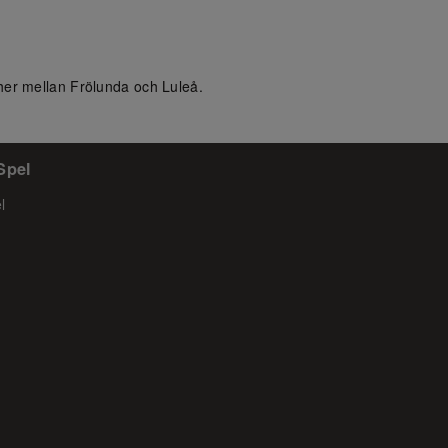
her mellan Frölunda och Luleå.
Spel
l