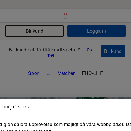
Hoppa till innehåll
Bli kund
Logga in
Bli kund och få 100 kr att spela för.
Läs
Bli kund
mer
Sport
...
Matcher
FHC-LHF
 börjar spela
e dig en så bra upplevelse som möjligt på våra webbplatser. Dä