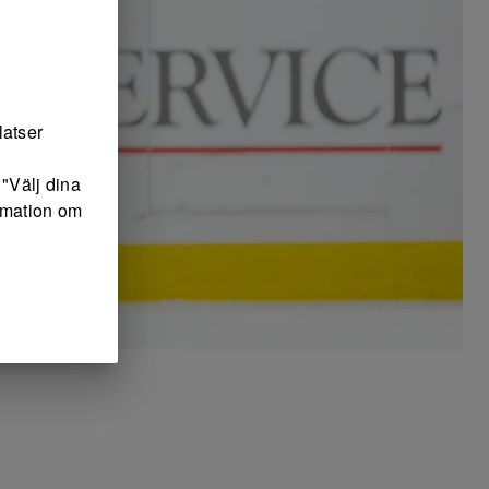
latser
"Välj dina
ormation om