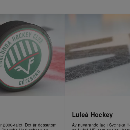
Luleå Hockey
r 2000-talet. Det är dessutom
Av nuvarande lag i Svenska Ho
 i Svenska Hockeyligan än
än Luleå HF, som spelat i hög