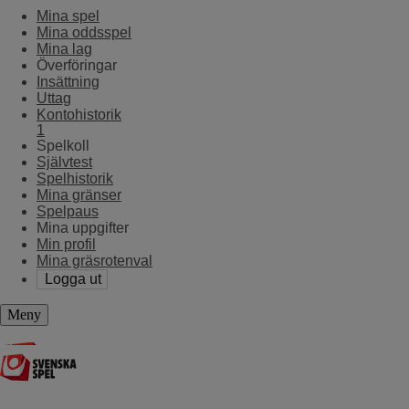
Mina spel
Mina oddsspel
Våra spel
Mina lag
Överföringar
Stryktipset
Europatipset
Topptipset
Måltipset
Oddset
Challenge
Insättning
Powerplay
Bomben
Matchen
Casino
Live Casino
Poker
Bingo
Uttag
Momang casino
Kontohistorik
1
Om Svenska Spel
Spelkoll
Självtest
Om Svenska Spel
Jobba hos oss
Press
Bli spelombud
Nyhetsrummet
Spelhistorik
Mina gränser
Spelkoll
Spelpaus
Mina uppgifter
Min profil
Om spelkoll
Risker med spel om pengar
Självtest
Spelpaus
Mina gräsrotenval
Logga ut
Villkor och integritet
Meny
Villkor
Spelregler
Behandling av personuppgifter
Tillgänglighet
Webbplatskarta
Om spelkonto
Om cookies
Välj dina cookies