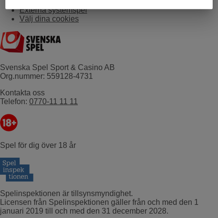
Villkor & integritet
Externa systemspel
Av nuvarande lag i Svenska Hockeyligan är det bara Färjestad som har
Välj dina cookies
fler säsonger i svit än Luleå HF, som spelat i högsta ligan sedan 1984.
Nu är LHF regerande mästare och lär bli att räkna med även denna
säsong!
Läs mer om Luleå Hockey
Svenska Spel Sport & Casino AB
Org.nummer: 559128-4731
Kontakta oss
Telefon:
0770-11 11 11
Spel för dig över 18 år
Växjö Lakers
Spelinspektionen är tillsynsmyndighet.
Växjö Lakers har med svensk hockeys mått mätt gjort en raketkarriär.
Licensen från Spelinspektionen gäller från och med den 1
26 år efter bildandet har klubben vunnit fyra SM-guld, däribland 2023!
januari 2019 till och med den 31 december 2028.
Två spelare har sina nummer pensionerade i klubben, Stefan Nilsson