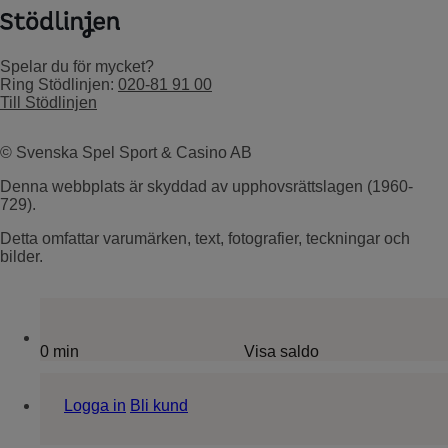
och Johan Markusson.
Läs mer om Växjö Lakers
Spelar du för mycket?
Spelschema – Luleå vs Växjö
Ring Stödlinjen:
020-81 91 00
Till Stödlinjen
I spelschemat nedan hittar du alla datum och tider för möten mellan
Luleå och Växjö.
© Svenska Spel Sport & Casino AB
Observera att matchdatumen är preliminära och kan komma att ändras
på kort varsel av SHL!
Denna webbplats är skyddad av upphovsrättslagen (1960-
729).
Spela på Luleå mot Växjö Lakers på Oddset
Detta omfattar varumärken, text, fotografier, teckningar och
Matcher i SHL 2024/2025
bilder.
Hockeyallsvenskan spelschema
0 min
Visa saldo
Odds – Luleå vs Växjö
Logga in
Bli kund
Kolla in aktuella odds på
Oddset
! Där kan du spela på alla matcher
mellan Luleå HF och Växjö Lakers.