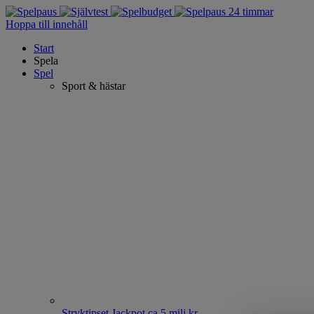
Hoppa till innehåll
Start
Spela
Spel
Sport & hästar
Stryktipset
Jackpot ca 5 milj kr