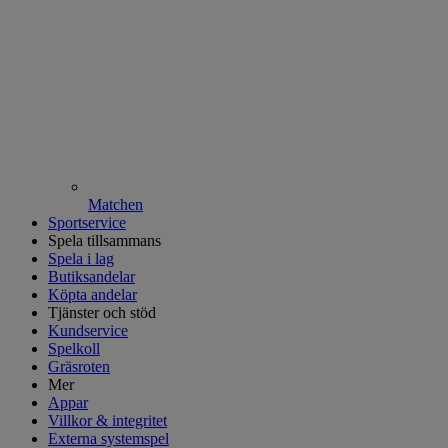
Matchen
Sportservice
Spela tillsammans
Spela i lag
Butiksandelar
Köpta andelar
Tjänster och stöd
Kundservice
Spelkoll
Gräsroten
Mer
Appar
Villkor & integritet
Externa systemspel