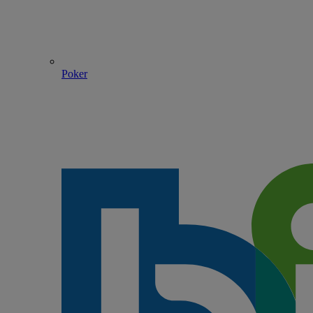
Poker